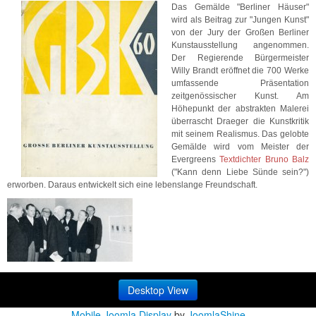
Das Gemälde "Berliner Häuser"
wird als Beitrag zur "Jungen Kunst"
von der Jury der Großen Berliner
Kunstausstellung angenommen.
Der Regierende Bürgermeister
Willy Brandt eröffnet die 700 Werke
umfassende Präsentation
zeitgenössischer Kunst. Am
Höhepunkt der abstrakten Malerei
überrascht Draeger die Kunstkritik
mit seinem Realismus. Das gelobte
Gemälde wird vom Meister der
Evergreens
Textdichter Bruno Balz
("Kann denn Liebe Sünde sein?")
erworben. Daraus entwickelt sich eine lebenslange Freundschaft.
Desktop View
Mobile Joomla Display
by
JoomlaShine